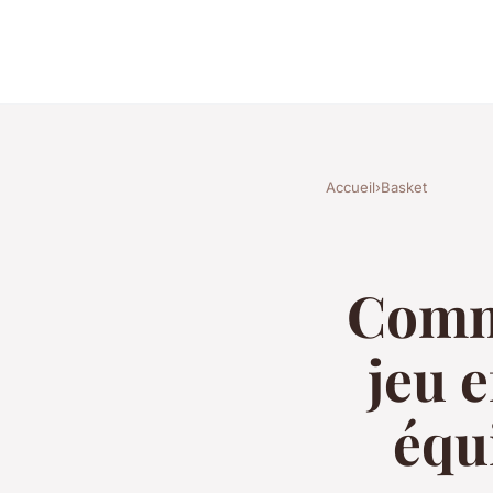
Accueil
›
Basket
Comme
jeu 
équ