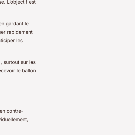
. L’objectif est
en gardant le
uger rapidement
iciper les
)
, surtout sur les
ecevoir le ballon
 en contre-
viduellement,