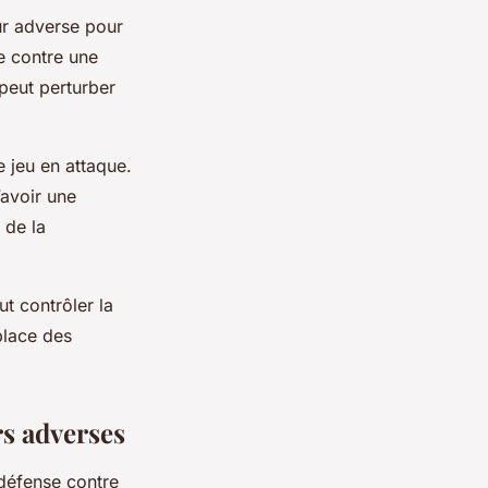
ur adverse pour
e contre une
 peut perturber
e jeu en attaque.
’avoir une
 de la
ut contrôler la
place des
rs adverses
 défense contre