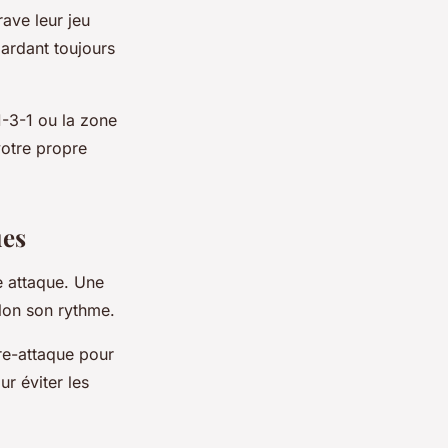
ave leur jeu
gardant toujours
1-3-1 ou la zone
votre propre
ues
e attaque. Une
elon son rythme.
re-attaque pour
r éviter les