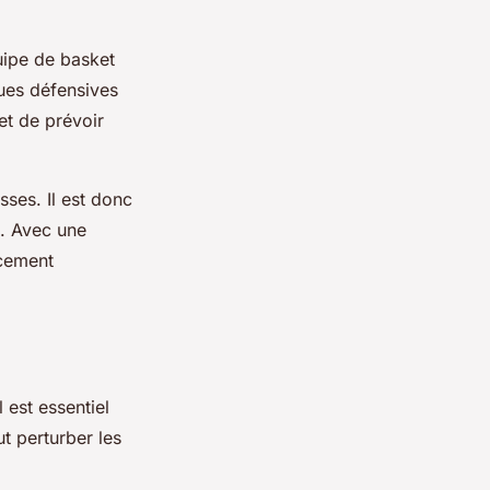
uipe de basket
ues défensives
et de prévoir
sses. Il est donc
u. Avec une
acement
 est essentiel
ut perturber les