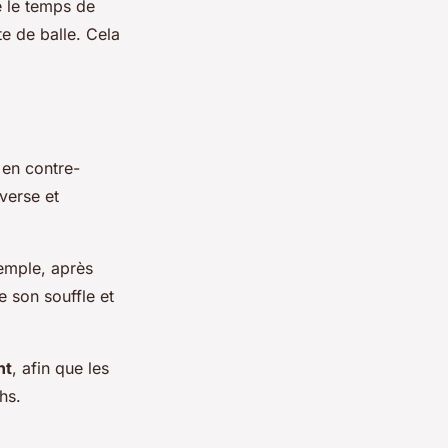
e le temps de
te de balle. Cela
 en contre-
dverse et
exemple, après
e son souffle et
nt
, afin que les
hs.