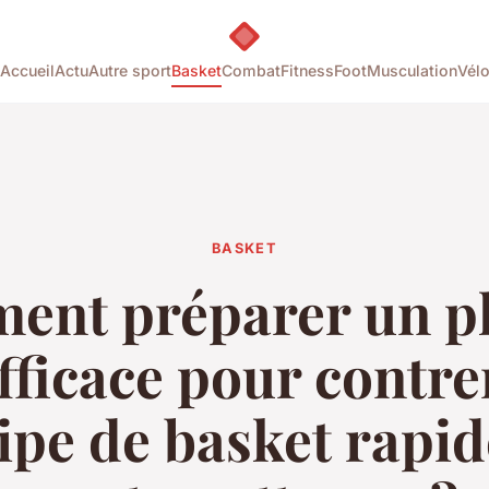
Accueil
Actu
Autre sport
Basket
Combat
Fitness
Foot
Musculation
Vél
BASKET
nt préparer un p
efficace pour contre
ipe de basket rapid