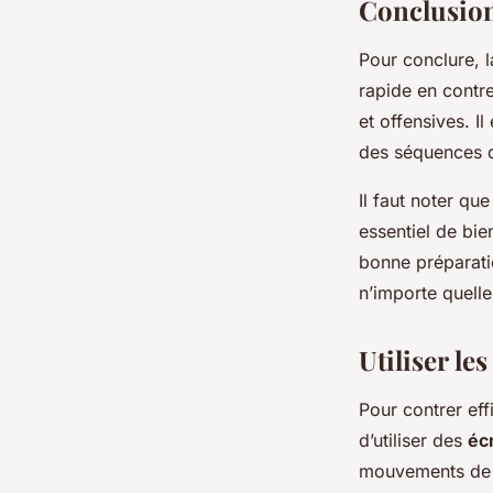
Conclusio
Pour conclure, l
rapide en contr
et offensives. I
des séquences 
Il faut noter qu
essentiel de bie
bonne préparati
n’importe quell
Utiliser le
Pour contrer eff
d’utiliser des
éc
mouvements de l