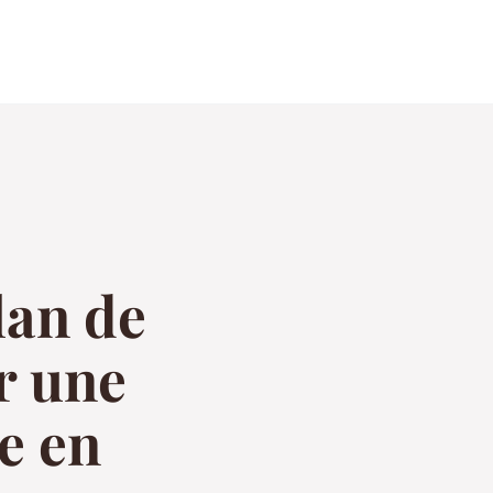
o
lan de
r une
e en